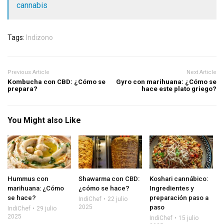
cannabis
Tags:
Indizono
Previous Article
Next Article
Kombucha con CBD: ¿Cómo se
Gyro con marihuana: ¿Cómo se
prepara?
hace este plato griego?
You Might also Like
Hummus con
Shawarma con CBD:
Koshari cannábico:
marihuana: ¿Cómo
¿cómo se hace?
Ingredientes y
se hace?
preparación paso a
IndiChef
22 julio
2025
paso
IndiChef
29 julio
2025
IndiChef
15 julio