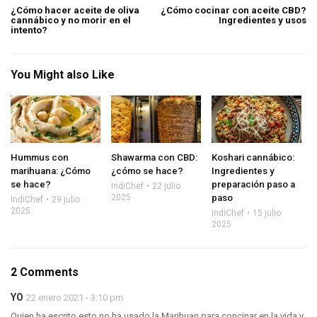
¿Cómo hacer aceite de oliva
¿Cómo cocinar con aceite CBD?
cannábico y no morir en el
Ingredientes y usos
intento?
You Might also Like
Hummus con
Shawarma con CBD:
Koshari cannábico:
marihuana: ¿Cómo
¿cómo se hace?
Ingredientes y
se hace?
preparación paso a
IndiChef
22 julio
2025
paso
IndiChef
29 julio
2025
IndiChef
15 julio
2025
2 Comments
YO
22 enero 2021 - 3:10 pm
Quien ha escrito esto no ha usado la Marihuan para concinar en la vida y