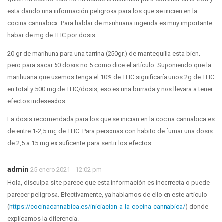
esta dando una información peligrosa para los que se inicien en la
cocina cannabica. Para hablar de marihuana ingerida es muy importante
habar de mg de THC por dosis.
20 gr de marihuna para una tarrina (250gr.) de mantequilla esta bien,
pero para sacar 50 dosis no 5 como dice el artículo. Suponiendo que la
marihuana que usemos tenga el 10% de THC significaría unos 2g de THC
en total y 500 mg de THC/dosis, eso es una burrada y nos llevara a tener
efectos indeseados.
La dosis recomendada para los que se inician en la cocina cannabica es
de entre 1-2,5 mg de THC. Para personas con habito de fumar una dosis
de 2,5 a 15 mg es suficente para sentir los efectos
admin
25 enero 2021 - 12:02 pm
Hola, disculpa si te parece que esta información es incorrecta o puede
parecer peligrosa. Efectivamente, ya hablamos de ello en este artículo
(
https://cocinacannabica.es/iniciacion-a-la-cocina-cannabica/
) donde
explicamos la diferencia.