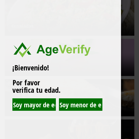
Ensaladas
¡Bienvenido!
Golosinas
Por favor
verifica tu edad.
Helados