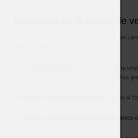
Beneficios de la crema de 
A continuación, te dejamos un listado con las can
puntos positivos:
Es buena para los ojos.
La presencia de la vita
mejora la salud de la piel, el cabello y las uñas g
la receta.
Mejora la formación de los huesos
gracias al fó
los huesos y los dientes.
Reduce el estrés gracias al ácido pantoténico 
huevos y la leche.