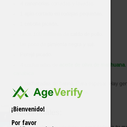
4 zanahorias
cortadas y lavadas.
1 apio cortado en rodajas pequeñas.
1
cebolla picada,
Unos 100 mililitros de
caldo de pollo.
Un poco de
pimienta negra y sal.
Perejil picado.
4 cucharadas de
aceite de oliva de marihuana
canábica
.
6 cucharadas de harina
. Para espesar. Hay gen
espesor que quieras en la crema.
¡Bienvenido!
SHARE
Notas finales:
Por favor