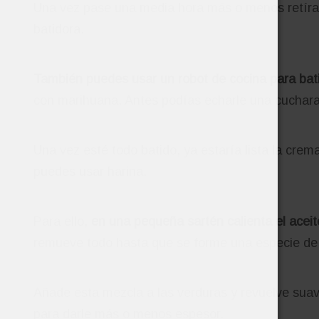
Una vez pase una media hora más o menos retíral
batidora.
También puedes usar un robot de cocina para bati
con marihuana. Antes podías echarle una cuchara
Una vez esté todo batido, ya estaría lista la crem
puedes usar harina.
Para ello,
en una pequeña sartén calienta el aceit
remueve todo hasta que se forme una especie de
Añade esta mezcla a las verduras y revuelve suav
para darle más o menos espesor.