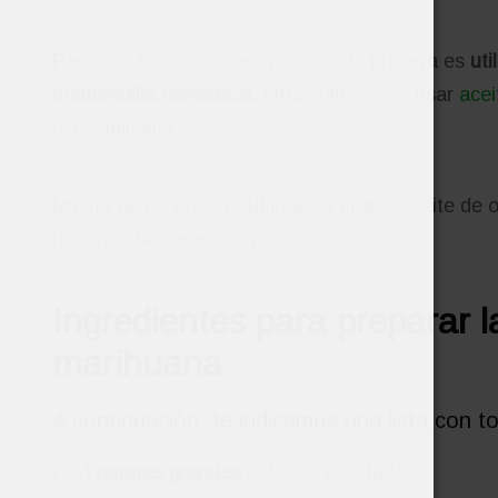
Para ello tenemos dos opciones, la primera es
uti
mantequilla cannábica
. Otra solución es usar
ace
especializada.
Mucha gente prefiere utilizar su propio aceite de o
recomendamos esta opción.
Ingredientes para preparar 
marihuana
A continuación, te indicamos una lista con t
4
patatas
grandes
peladas y cortadas.