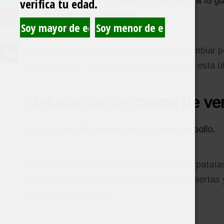
verifica tu edad.
Puedes cambiar las verduras y cantidades a tu gus
personas, aproximadamente.
No es necesario usar el apio, lo puedes cambiar 
con zanahoria, en todo caso, recuerda que esta ú
Elaboración de
crema de ve
En una
gran olla caliente echa el caldo de pollo.
Una vez hierva echa el apio, la cebolla, las patata
que las verduras estén completamente cubiertas 
todas echas y tiernas.