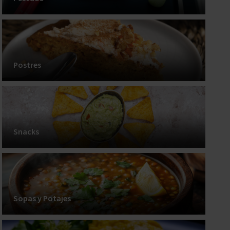
Postres
Snacks
Sopas y Potajes