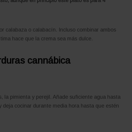
to, aunque en principio este plato es para 4
por calabaza o calabacín. Incluso combinar ambos
ltima hace que la crema sea más dulce.
rduras cannábica
s, la pimienta y perejil. Añade suficiente agua hasta
y deja cocinar durante media hora hasta que estén