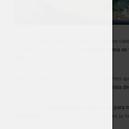
Ahora que llega el frío es momento de platos cal
ello, hoy te proponemos esta
receta de crema de 
vida
que seguro que te interesa.
Antes de comenzar a contarte los ingredientes qu
sepas varias cosas. La primera es que
se trata d
Por lo tanto,
si quieres preparar una crema para 
ajustar bien
. Lo segundo que debes saber es la fo
crema.