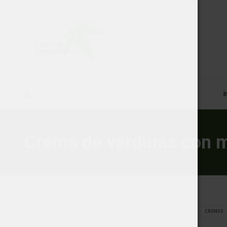
I
Crema de verduras con m
CREMAS