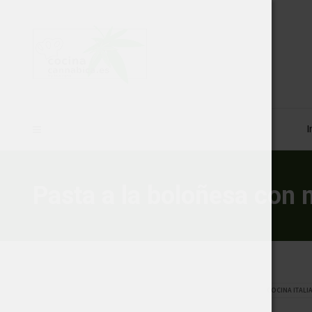
I
Pasta a la boloñesa con
COCINA ITALI