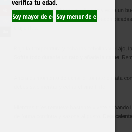
verifica tu edad.
Calienta una olla a fuego medio alto y echa un bu
continuación, añade varias tiras de bacon picadas 
crujientes.
Baja la temperatura y echa las cebollas y el ajo,
Sofríe todo durante un rato y añade la carne
. Rem
Ahora es momento de echar el tomate en lata co
debes salpimentar y echar el vino tinto.
Mientras fríes remueve bastante y vete echando 
de forma continua y sazona al gusto.
Deja calenta