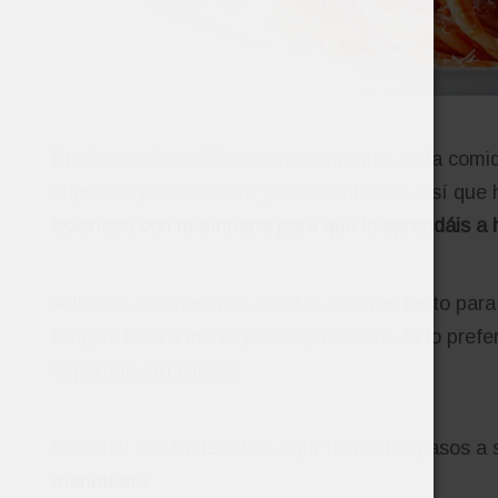
En
Cocina Cannábica
somos amantes de la comida 
supuesto
pasta casera y con marihuana,
así que 
boloñesa con marihuana para que lo aprendáis a ha
Además, os añadimos recetas caseras tanto para
tengáis todo a mano y os sepa casero. Si lo prefe
separado, ¡tú eliges!
Sea cual sea tu decisión, aquí tienes los pasos a
marihuana.