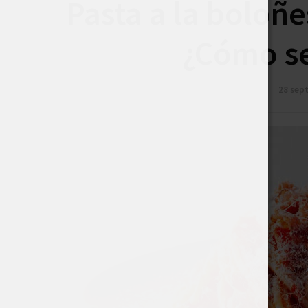
Pasta a la boloñ
¿Cómo se
28 sep