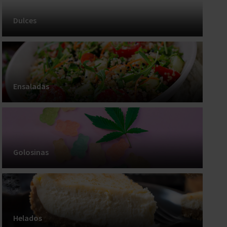
Dulces
Ensaladas
Golosinas
Helados