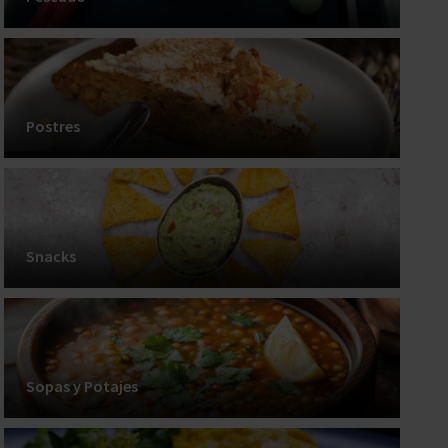
Postres
Snacks
Sopas y Potajes