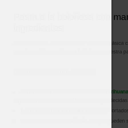
Pasta a la boloñesa con mar
ingredientes
A continuación, os vamos a dar la receta clásica 
pero los podéis cambiar por tallarines o vuestra pa
Los ingredientes son los siguientes:
3 cucharadas de
aceite de oliva con marihuan
toque cannábico a la receta a menos que decidas
1 cebolla y 2 dientes de ajo
, pelados y cortado
Lo mismo con una
zanahoria,
aunque pueden se