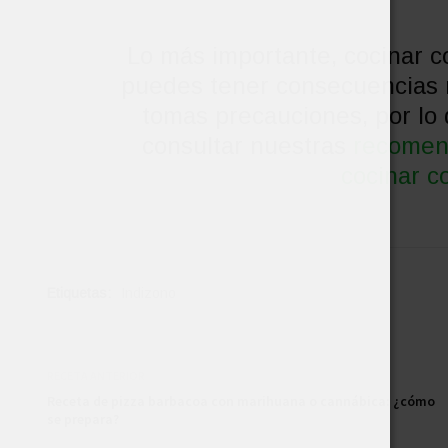
Lo más importante, cocinar c
puedes tener consecuencias n
tomas precauciones, por lo 
consultar nuestras
recomen
cocinar c
Etiquetas:
Indizono
RECETA ANTERIOR
Receta de pizza barbacoa con marihuana o cannábica: ¿cómo
se prepara?