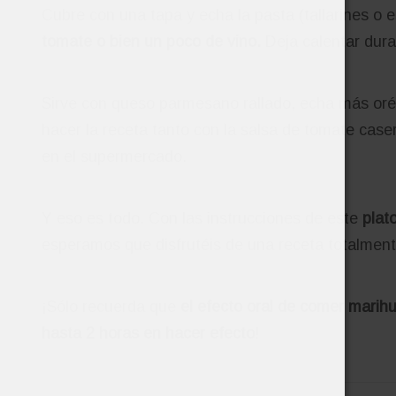
Cubre con una tapa y echa la pasta (tallarines o es
tomate o bien un poco de vino.
Deja calentar dura
Sirve con queso parmesano rallado, echa más orég
hacer la receta tanto con la salsa de tomate cas
en el supermercado.
Y eso es todo. Con las instrucciones de este
plat
esperamos que disfrutéis de una receta totalmente
¡Sólo recuerda que
el efecto oral de comer marih
hasta 2 horas en hacer efecto
!