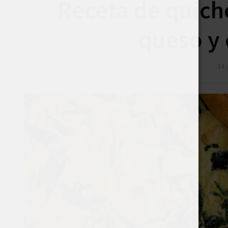
Receta de quich
queso y 
14 