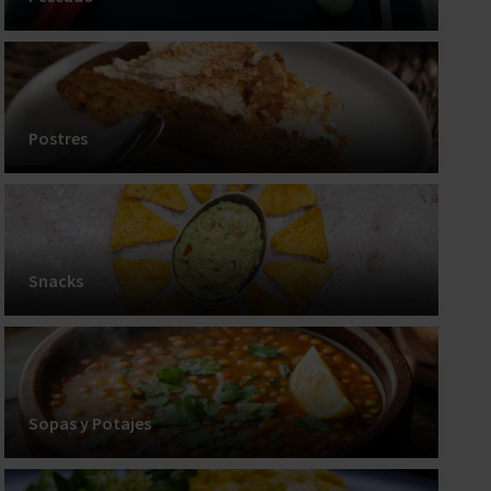
Postres
Snacks
Sopas y Potajes