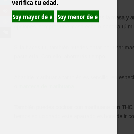
verifica tu edad.
La única complicación de la receta es la masa y a
opciones, comprar una masa echa o hacerla tú m
Si la haces tú, también puedes optar por usar ma
pastelería. Con ello, ahorrarás tiempo.
Añadirle marihuana también es sencillo, en especi
o
manteca de marihuana
.
También puedes cocinar con marihuana con THC
hemos solucionado este apartado es hora de ir con