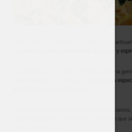
Si te gustan los pasteles tipo quiche y la marih
la
receta de quiche con cannabis de queso y espi
Los postres son la comida favorita de mucha gent
fácil de hacer
. Nos referimos al
quiche, una espec
ingredientes en forma de pasta.
Para conseguir esta pasta se puede usar huevos, 
añadir marihuana y así preparar una receta que se 
casi cualquier cosa.