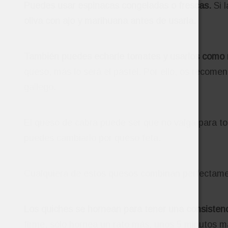
Puedes usar espinacas congeladas o frescas.
Si l
oliva con ajo y marihuana antes de usarla.
También puedes echarle tomates y usarlos como r
queso, más lo será el pastel. Por ello, os recome
gallego.
El queso de cabra puede ser que no valga para to
puedes cambiarlo por queso feta.
Cualquiera de estos quesos combinan perfectamen
Los quiches se hornean para tener una consistenc
firme, sólo hornea un rato más, unos 5 minutos 