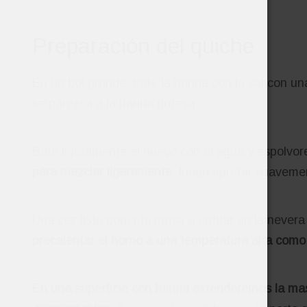
Preparación del quiche
En un bol grande, bate la harina con la sal con un
se parezca a la harina gruesa.
Bate ligeramente el huevo con el agua y espolvor
para mezclar ligeramente
, luego apretar suaveme
Una vez lista poner la masa a enfriar en la neve
precalentar el horno a una temperatura alta como
En una superficie con harina extenderemos la ma