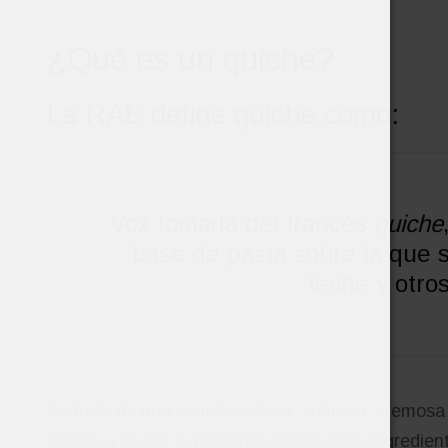
¿Qué es un quiche?
La RAE define quiche como:
Voz tomada del francés
quiche
base de pasta sobre la que 
leche y otros
Se trata de una comida salada, sabrosa, cremosa 
casero a la que le podemos cambiar los ingredien