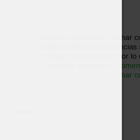
Lo más importante, cocinar c
puedes tener consecuencias n
tomas precauciones, por lo 
consultar nuestras
recomen
cocinar c
Etiquetas:
Indizono
RECETA ANTERIOR