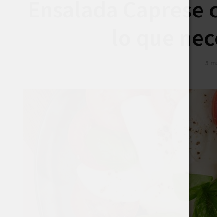
Ensalada Caprese 
lo que nec
5 m