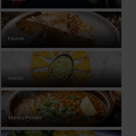
Postres
Snacks
Sopas y Potajes