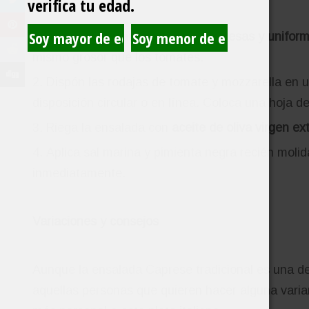
verifica tu edad.
Corta los tomates en
rodajas gruesas y unifor
mismo grosor que los tomates.
Dispón las rodajas de tomate y mozzarella en u
disposición circular o en línea. Coloca una hoja 
Riega la ensalada con
aceite de oliva virgen ex
Aplica sal marina y pimienta negra recién molida
inmediatamente.
Variaciones y consejos
Aunque la ensalada Caprese tradicional es una de
aquellas personas que quieren hacer alguna varia