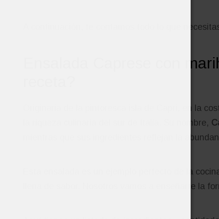
A continuación, te contamos todo lo que necesitas
Ensalada Caprese con mari
receta?
Originaria de la pintoresca isla de Capri, en la c
la riqueza culinaria del sur de Italia. Su nombre,
C
mientras que sus ingredientes reflejan la abundan
Esta ensalada es un ejemplo perfecto de la cocina
llena de sabor. Nosotros vamos a enseñarte la form