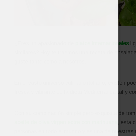
¿Eres un apasionado de
platos internacionales
lig
similares? Hoy te traemos una receta de ensala
guste tanto como a nosotros.
En el vasto universo culinario italiano, existen p
fresca y vibrante de la dieta Mediterránea tal y c
Con su combinación simple pero exquisita de to
aceite de oliva virgen extra con marihuana
, esta 
personas en todo el mundo y es una de nuestras 