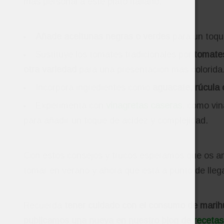
más personal a este plato italiano.
Añade aceitunas negras o verdes
para un toque
Sustituye los tomates tradicionales por
tomates
otra variedad
para una presentación más colorida
Incorpora ingredientes como
aguacate, rúcula 
Experimenta con
vinagretas caseras
, como vin
para añadir un toque de acidez y complejidad.
Con estos consejos y trucos esperamos que os an
tomar en verano y ahora que está a punto de llega
Recuerda
tener cuidado con el consumo de marih
publicamos una nueva en nuestro blog de
recetas