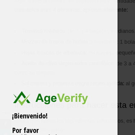
Aquí tienes un listado de ingredientes y cantidad
cannábica para 4 personas, aproximadamente:
Tomates maduros
: de 3 a 4 tomates medianos
Mozzarella fresca de búfala
o fiordilatte: 1 b
Hojas frescas de albahaca
: Un manojo pequeñ
Aceite de oliva virgen extra cannábico
: de 3 a 
cómo se prepara.
Sal marina y pimienta negra recién molida:
al g
Instrucciones para hacer esta 
¡Bienvenido!
SHARE
Ahora que tienes los ingredientes adecuados, es 
Por favor
estos sencillos pasos: