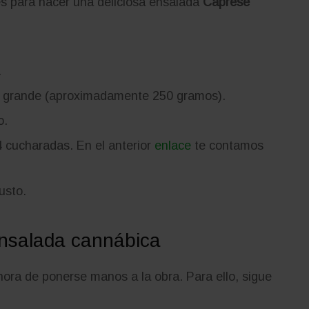
es para hacer una deliciosa ensalada
Caprese
.
ola grande (aproximadamente 250 gramos).
o.
4 cucharadas. En el anterior
enlace
te contamos
usto.
ensalada cannábica
hora de ponerse manos a la obra. Para ello, sigue